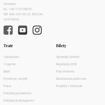
Wrocław
tel.: +48 71 370 88 50
NIP: 896-000-55-26, REGON:
000278942
Teatr
Bilety
Aktualności
Sprzedaż biletów
O operze
Regulamin
[EN]
Balet
Plan widowni
Dyrekcja i zespół
Zamówienia publiczne
Praca
Projekty i fundusze
Polityka prywatności
Deklaracja dostępności