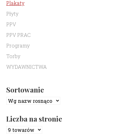
Plakaty
Płyty
PPV
PPV PRAC
Programy
Torby
WYDAWNICTWA
Sortowanie
Liczba na stronie