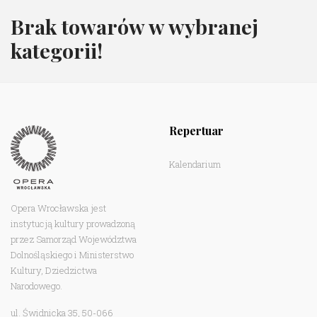
Brak towarów w wybranej
kategorii!
Repertuar
Kalendarium
Opera Wrocławska jest
instytucją kultury prowadzoną
przez Samorząd Województwa
Dolnośląskiego i Ministerstwo
Kultury, Dziedzictwa
Narodowego.
ul. Świdnicka 35, 50-066