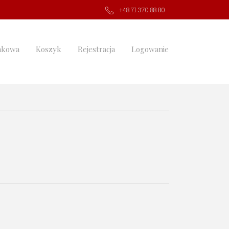
+48 71 370 88 80
nkowa
Koszyk
Rejestracja
Logowanie