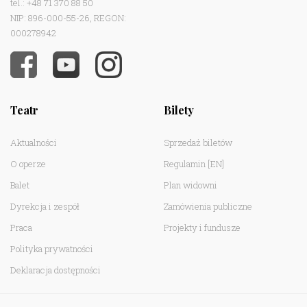
tel.: +48 71 370 88 50
NIP: 896-000-55-26, REGON:
000278942
Teatr
Bilety
Aktualności
Sprzedaż biletów
O operze
Regulamin
[EN]
Balet
Plan widowni
Dyrekcja i zespół
Zamówienia publiczne
Praca
Projekty i fundusze
Polityka prywatności
Deklaracja dostępności