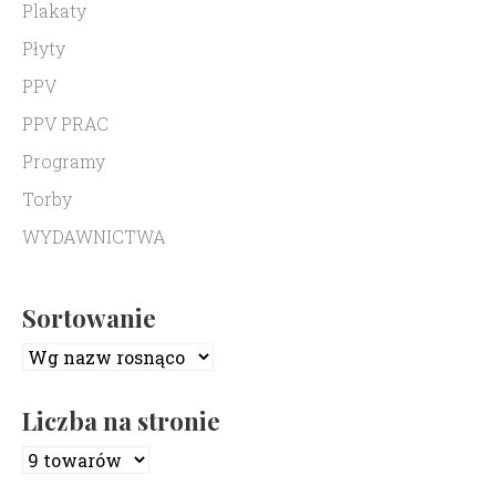
Plakaty
Płyty
PPV
PPV PRAC
Programy
Torby
WYDAWNICTWA
Sortowanie
Liczba na stronie