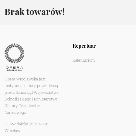
Brak towarów!
Repertuar
Kalendarium
Opera Wrocławska jest
instytucją kultury prowadzoną
przez Samorząd Województwa
Dolnośląskiego i Ministerstwo
Kultury, Dziedzictwa
Narodowego.
ul. Świdnicka 35, 50-066
Wrocław