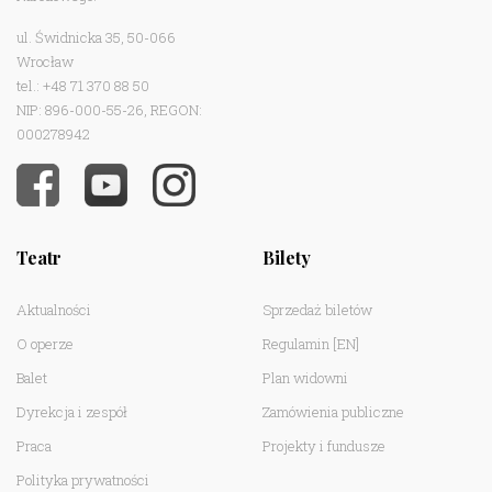
ul. Świdnicka 35, 50-066
Wrocław
tel.: +48 71 370 88 50
NIP: 896-000-55-26, REGON:
000278942
Teatr
Bilety
Aktualności
Sprzedaż biletów
O operze
Regulamin
[EN]
Balet
Plan widowni
Dyrekcja i zespół
Zamówienia publiczne
Praca
Projekty i fundusze
Polityka prywatności