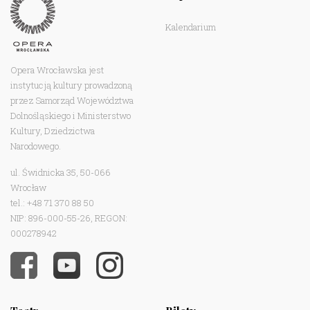
Kalendarium
Opera Wrocławska jest
instytucją kultury prowadzoną
przez Samorząd Województwa
Dolnośląskiego i Ministerstwo
Kultury, Dziedzictwa
Narodowego.
ul. Świdnicka 35, 50-066
Wrocław
tel.: +48 71 370 88 50
NIP: 896-000-55-26, REGON:
000278942