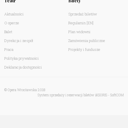
Teatr
Bilety
Aktualności
Sprzedaż biletów
O operze
Regulamin
[EN]
Balet
Plan widowni
Dyrekcja i zespół
Zamówienia publiczne
Praca
Projekty i fundusze
Polityka prywatności
Deklaracja dostępności
© Opera Wrocławska 2018
System sprzedaży i rezerwacji biletów iKSORIS
-
SoftCOM