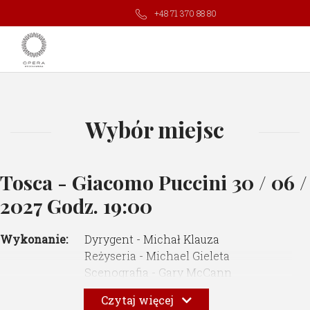
+48 71 370 88 80
Wybór miejsc
Tosca - Giacomo Puccini
30 / 06 /
2027 Godz. 19:00
Wykonanie:
Dyrygent - Michał Klauza
Reżyseria - Michael Gieleta
Scenografia - Gary McCann
Kostiumy - Gary McCann
Czytaj więcej
Reżyseria świateł - Ewa Garniec