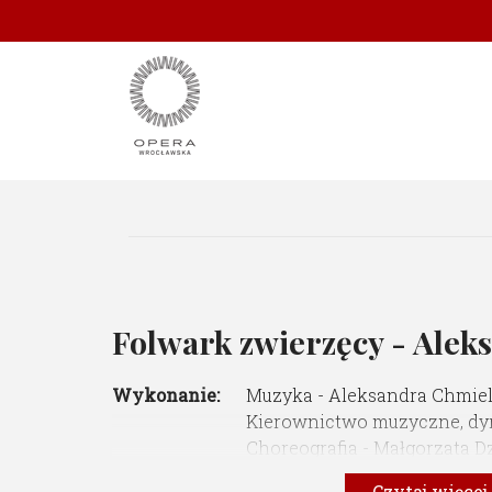
Folwark zwierzęcy - Ale
Wykonanie:
Muzyka - Aleksandra Chmie
Kierownictwo muzyczne, dyr
Choreografia - Małgorzata D
Autor plakatu - Aleksandra
Czytaj więce