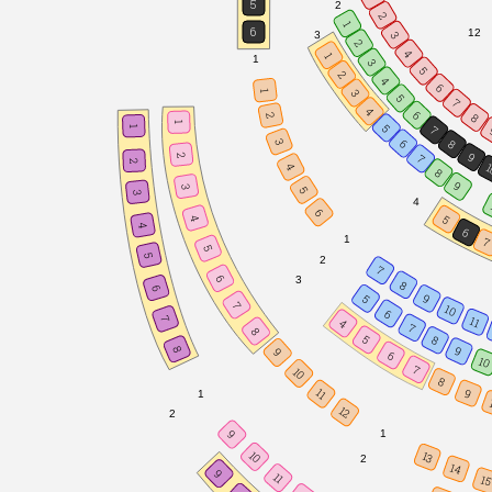
5
2
2
1
6
12
3
3
2
4
1
1
3
5
2
4
6
3
1
5
7
4
6
8
2
1
5
7
1
6
3
8
9
2
7
2
1
4
8
9
3
5
3
4
6
5
4
4
6
1
5
5
2
7
6
3
8
6
9
5
7
10
6
7
11
4
7
8
5
8
8
9
9
6
10
7
10
8
9
11
1
12
2
9
1
10
13
2
14
9
11
1