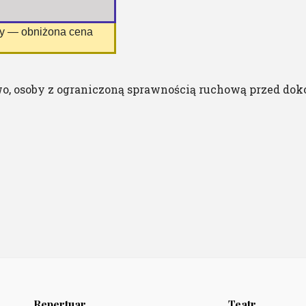
ny — obniżona cena
o, osoby z ograniczoną sprawnością ruchową przed dok
Repertuar
Teatr