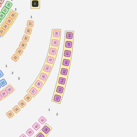
6
28
5
3
27
26
26
1
5
25
37
24
36
23
34
49
35
33
48
34
33
32
47
32
31
46
1
30
45
2
1
29
3
44
30
28
30
43
27
29
8
26
42
25
24
1
23
2
41
40
38
39
37