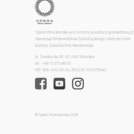
Opera Wrocławska jest instytucją kultury prowadzoną p
Samorząd Województwa Dolnośląskiego i Ministerstwo
Kultury, Dziedzictwa Narodowego.
ul. Świdnicka 35, 50-066 Wrocław
tel.: +48 71 370 88 50
NIP: 896-000-55-26, REGON: 000278942
© Opera Wrocławska 2018