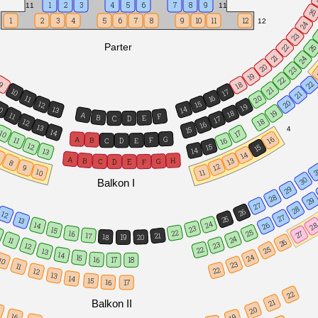
1
2
3
4
5
6
7
8
9
11
11
2
1
2
3
4
5
6
7
8
9
10
11
12
12
24
23
Parter
22
2
21
24
20
23
19
22
22
18
9
21
10
17
21
16
11
20
20
15
12
19
0
14
13
19
18
A
11
F
B
E
D
C
17
18
12
16
13
4
15
14
10
17
G
A
16
11
F
B
16
E
C
D
12
15
15
14
13
14
7
A
B
H
13
G
C
F
D
E
8
12
9
3
10
11
30
Balkon I
29
28
29
27
28
26
12
27
25
13
24
26
14
2
23
15
25
22
16
27
17
21
18
20
19
24
11
26
23
12
22
25
13
14
24
15
16
10
17
18
23
11
22
12
13
14
15
16
17
22
21
Balkon II
20
5
16
19