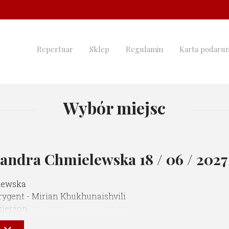
Repertuar
Sklep
Regulamin
Karta podaru
Wybór miejsc
ksandra Chmielewska
18 / 06 / 202
lewska
ygent - Mirian Khukhunaishvili
zierżon
 Morawiak
j