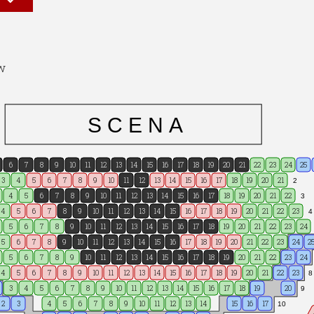
ej
w
S C E N A
6
7
8
9
10
11
12
13
14
15
16
17
18
19
20
21
22
23
24
25
3
4
5
6
7
8
9
10
11
12
13
14
15
16
17
18
19
20
21
2
4
5
6
7
8
9
10
11
12
13
14
15
16
17
18
19
20
21
22
3
4
5
6
7
8
9
10
11
12
13
14
15
16
17
18
19
20
21
22
23
4
5
6
7
8
9
10
11
12
13
14
15
16
17
18
19
20
21
22
23
24
5
6
7
8
9
10
11
12
13
14
15
16
17
18
19
20
21
22
23
24
2
5
6
7
8
9
10
11
12
13
14
15
16
17
18
19
20
21
22
23
24
4
5
6
7
8
9
10
11
12
13
14
15
16
17
18
19
20
21
22
23
8
3
4
5
6
7
8
9
10
11
12
13
14
15
16
17
18
19
20
9
2
3
4
5
6
7
8
9
10
11
12
13
14
15
16
17
10