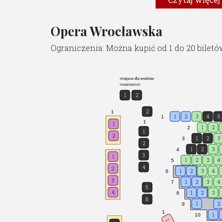
Obsada:
Balet Opery Wrocławskiej
Opera Wrocławska
Orkiestra Opery Wrocławski
Ograniczenia: Można kupić od 1 do 20 biletó
miejsce dla wózków
inwalidzkich
1
2
2
1
1
2
3
4
5
1
1
1
1
2
2
1
2
1
2
3
3
2
1
2
3
4
3
1
1
2
3
4
5
4
2
1
2
3
4
6
3
1
2
3
4
7
5
4
1
2
3
8
6
1
2
9
1
1
10
1