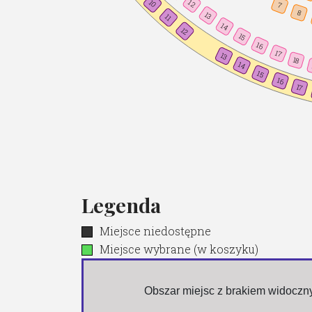
10
12
7
8
13
11
14
12
15
16
17
13
18
14
15
16
17
Legenda
Miejsce niedostępne
Miejsce wybrane (w koszyku)
 Obszar miejsc z brakiem widocz