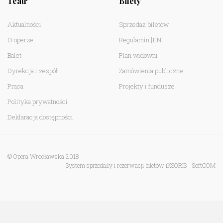
Teatr
Bilety
Aktualności
Sprzedaż biletów
O operze
Regulamin
[EN]
Balet
Plan widowni
Dyrekcja i zespół
Zamówienia publiczne
Praca
Projekty i fundusze
Polityka prywatności
Deklaracja dostępności
© Opera Wrocławska 2018
System sprzedaży i rezerwacji biletów iKSORIS
-
SoftCOM