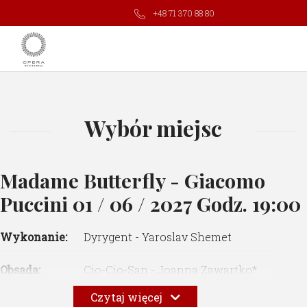
+48 71 370 88 80
Wybór miejsc
Madame Butterfly - Giacomo
Puccini
01 / 06 / 2027 Godz. 19:00
Wykonanie:
Dyrygent - Yaroslav Shemet
Obsada:
Cio-Cio-San - Joanna Zawartko*
Pinkerton - Rafał Bartmiński*
Czytaj więcej
Suzuki - Barbara Bagińska