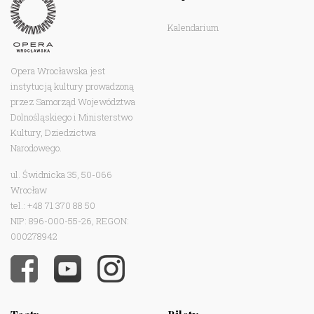
Kalendarium
Opera Wrocławska jest
instytucją kultury prowadzoną
przez Samorząd Województwa
Dolnośląskiego i Ministerstwo
Kultury, Dziedzictwa
Narodowego.
ul. Świdnicka 35, 50-066
Wrocław
tel.: +48 71 370 88 50
NIP: 896-000-55-26, REGON:
000278942