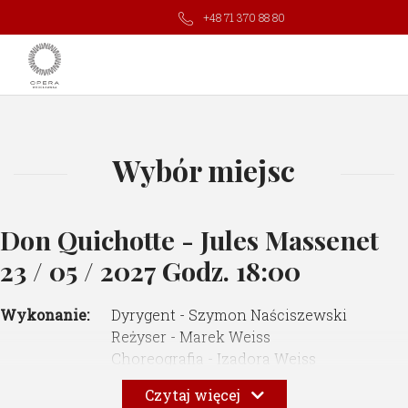
+48 71 370 88 80
Wybór miejsc
Don Quichotte - Jules Massenet
23 / 05 / 2027 Godz. 18:00
Wykonanie:
Dyrygent - Szymon Naściszewski
Reżyser - Marek Weiss
Choreografia - Izadora Weiss
Scenografia - Jagna Janicka
Czytaj więcej
Kostiumy -
Paprocki
& Brzozowski