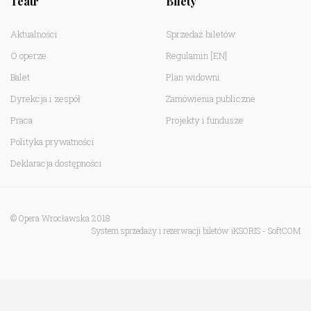
Teatr
Bilety
Aktualności
Sprzedaż biletów
O operze
Regulamin
[EN]
Balet
Plan widowni
Dyrekcja i zespół
Zamówienia publiczne
Praca
Projekty i fundusze
Polityka prywatności
Deklaracja dostępności
© Opera Wrocławska 2018
System sprzedaży i rezerwacji biletów iKSORIS
-
SoftCOM