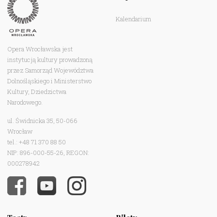
Kalendarium
Opera Wrocławska jest
instytucją kultury prowadzoną
przez Samorząd Województwa
Dolnośląskiego i Ministerstwo
Kultury, Dziedzictwa
Narodowego.
ul. Świdnicka 35, 50-066
Wrocław
tel.: +48 71 370 88 50
NIP: 896-000-55-26, REGON:
000278942