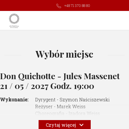
+48 71 370 88 80
Wybór miejsc
Don Quichotte - Jules Massenet
21 / 05 / 2027 Godz. 19:00
Wykonanie:
Dyrygent - Szymon Naściszewski
Reżyser - Marek Weiss
Choreografia - Izadora Weiss
Scenografia - Jagna Janicka
Czytaj więcej
Kostiumy -
Paprocki
& Brzozowski