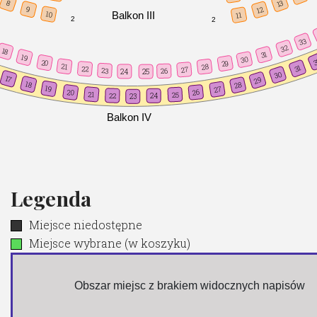
13
8
9
12
Balkon III
10
11
2
2
33
32
18
31
19
30
3
20
29
21
28
31
22
27
23
26
24
25
30
17
29
18
28
19
27
20
26
21
25
22
24
23
Balkon IV
Legenda
Miejsce niedostępne
Miejsce wybrane (w koszyku)
 Obszar miejsc z brakiem widocznych napisów