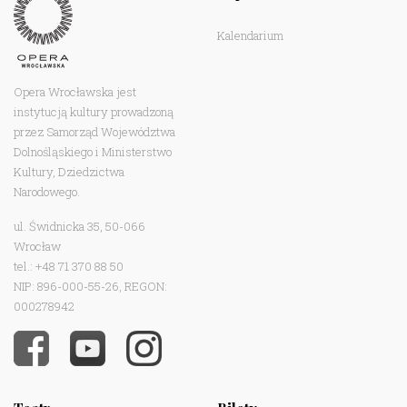
Kalendarium
Opera Wrocławska jest
instytucją kultury prowadzoną
przez Samorząd Województwa
Dolnośląskiego i Ministerstwo
Kultury, Dziedzictwa
Narodowego.
ul. Świdnicka 35, 50-066
Wrocław
tel.: +48 71 370 88 50
NIP: 896-000-55-26, REGON:
000278942