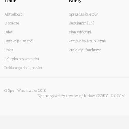
Teatr
Bilety
Aktualności
Sprzedaż biletów
O operze
Regulamin
[EN]
Balet
Plan widowni
Dyrekcja i zespół
Zamówienia publiczne
Praca
Projekty i fundusze
Polityka prywatności
Deklaracja dostępności
© Opera Wrocławska 2018
System sprzedaży i rezerwacji biletów iKSORIS
-
SoftCOM