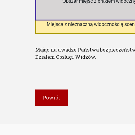
 Obszar miejsc z brakiem widocz
 Miejsca z nieznaczną widocznością sce
Mając na uwadze Państwa bezpieczeństw
Działem Obsługi Widzów.
Powrót