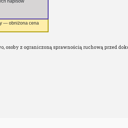
nych napisów
ny — obniżona cena
o, osoby z ograniczoną sprawnością ruchową przed dok