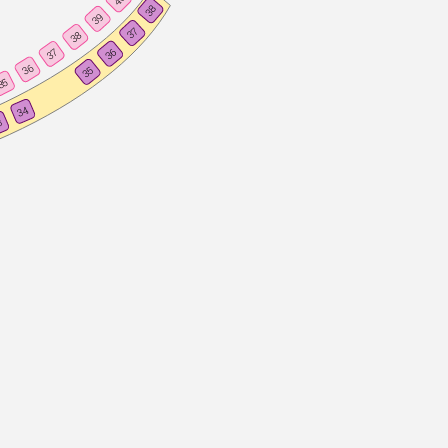
38
39
37
38
36
37
36
35
35
34
3