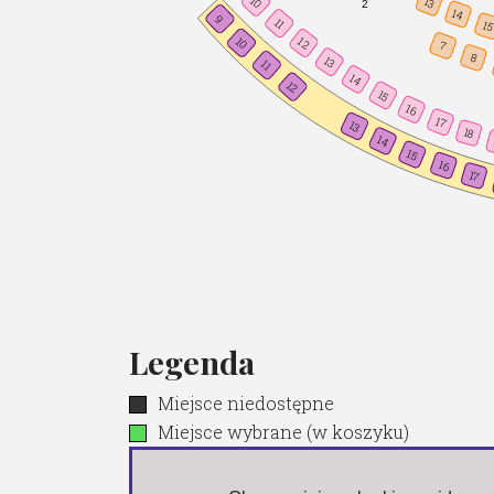
10
13
2
14
9
11
1
10
12
7
8
13
11
14
12
15
16
17
13
18
14
15
16
17
Legenda
Miejsce niedostępne
Miejsce wybrane (w koszyku)