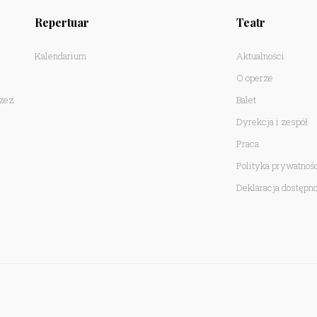
Repertuar
Teatr
Kalendarium
Aktualności
O operze
rzez
Balet
Dyrekcja i zespół
Praca
Polityka prywatnoś
Deklaracja dostępno