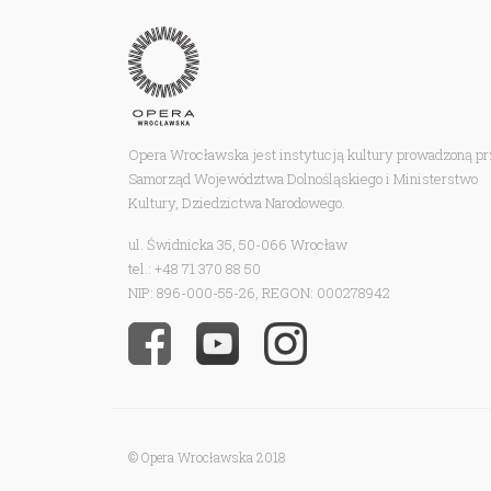
Opera Wrocławska jest instytucją kultury prowadzoną p
Samorząd Województwa Dolnośląskiego i Ministerstwo
Kultury, Dziedzictwa Narodowego.
ul. Świdnicka 35, 50-066 Wrocław
tel.: +48 71 370 88 50
NIP: 896-000-55-26, REGON: 000278942
© Opera Wrocławska 2018