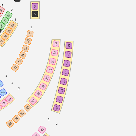
1
5
26
2
6
28
5
3
27
26
26
1
5
25
37
24
36
23
34
49
35
33
48
34
33
32
47
32
31
46
1
30
45
2
1
29
3
44
30
28
30
43
27
29
8
26
42
25
24
1
23
2
41
40