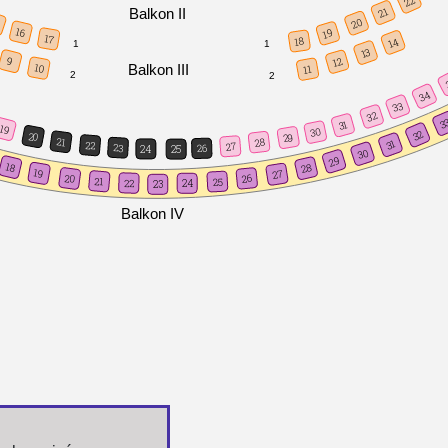
22
21
Balkon II
20
5
16
19
17
18
14
1
1
13
9
12
Balkon III
10
11
2
2
34
33
32
3
31
19
30
32
20
29
21
28
31
22
27
23
26
24
25
30
29
18
28
19
27
20
26
21
25
22
24
23
Balkon IV