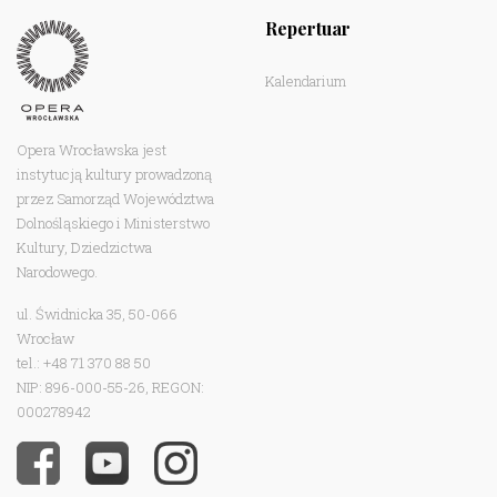
Repertuar
Kalendarium
Opera Wrocławska jest
instytucją kultury prowadzoną
przez Samorząd Województwa
Dolnośląskiego i Ministerstwo
Kultury, Dziedzictwa
Narodowego.
ul. Świdnicka 35, 50-066
Wrocław
tel.: +48 71 370 88 50
NIP: 896-000-55-26, REGON:
000278942