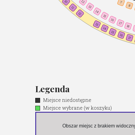
10
12
7
8
13
11
14
12
15
16
17
13
18
14
15
16
17
Legenda
Miejsce niedostępne
Miejsce wybrane (w koszyku)
 Obszar miejsc z brakiem widocz