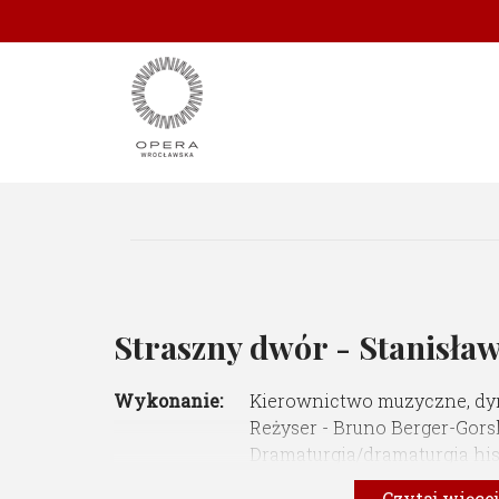
Straszny dwór - Stanisła
Wykonanie:
Kierownictwo muzyczne, dyr
Reżyser - Bruno Berger-Gors
Dramaturgia/dramaturgia hi
Scenografia - Daniel Dvorak
Czytaj więc