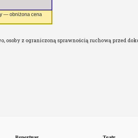
ny — obniżona cena
o, osoby z ograniczoną sprawnością ruchową przed dok
Repertuar
Teatr