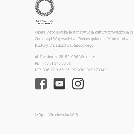
Opera Wrocławska jest instytucją kultury prowadzoną p
Samorząd Województwa Dolnośląskiego i Ministerstwo
Kultury, Dziedzictwa Narodowego.
ul. Świdnicka 35, 50-066 Wrocław
tel.: +48 71 370 88 50
NIP: 896-000-55-26, REGON: 000278942
© Opera Wrocławska 2018