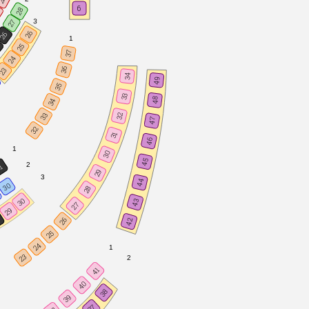
6
28
5
3
27
26
26
1
5
25
37
24
36
23
34
49
35
33
48
34
33
32
47
32
31
46
1
30
45
2
1
29
3
44
30
28
30
43
27
29
8
26
42
25
24
1
23
2
41
40
38
39
37