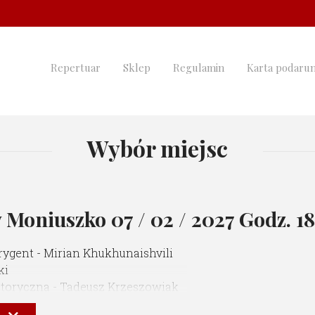
Repertuar
Sklep
Regulamin
Karta podaru
Wybór miejsc
w Moniuszko
07 / 02 / 2027 Godz. 1
ygent - Mirian Khukhunaishvili
ki
storyczna - Tadeusz Krzeszowiak
ej