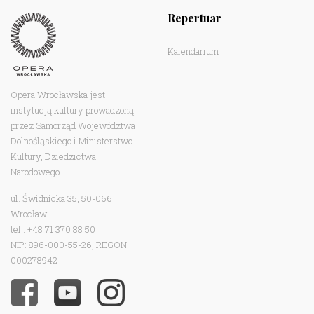
Repertuar
Kalendarium
Opera Wrocławska jest
instytucją kultury prowadzoną
przez Samorząd Województwa
Dolnośląskiego i Ministerstwo
Kultury, Dziedzictwa
Narodowego.
ul. Świdnicka 35, 50-066
Wrocław
tel.: +48 71 370 88 50
NIP: 896-000-55-26, REGON:
000278942