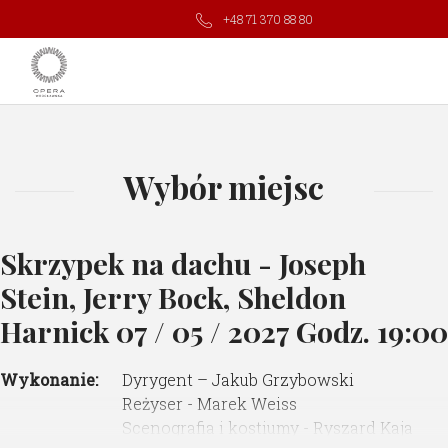
+48 71 370 88 80
Wybór miejsc
Skrzypek na dachu - Joseph
Stein, Jerry Bock, Sheldon
Harnick
07 / 05 / 2027 Godz. 19:00
Wykonanie:
Dyrygent – Jakub Grzybowski
Reżyser - Marek Weiss
Scenografia i kostiumy - Ryszard Kaja