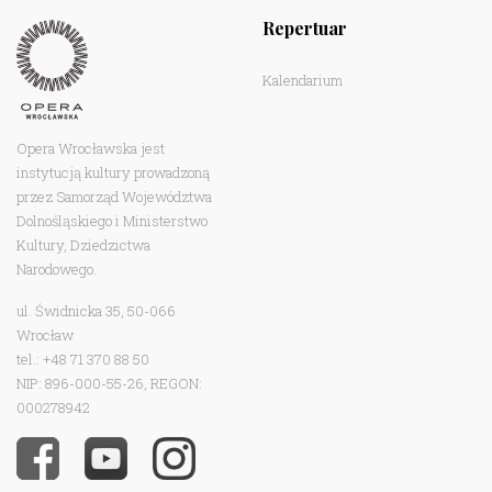
Repertuar
Kalendarium
Opera Wrocławska jest
instytucją kultury prowadzoną
przez Samorząd Województwa
Dolnośląskiego i Ministerstwo
Kultury, Dziedzictwa
Narodowego.
ul. Świdnicka 35, 50-066
Wrocław
tel.: +48 71 370 88 50
NIP: 896-000-55-26, REGON:
000278942