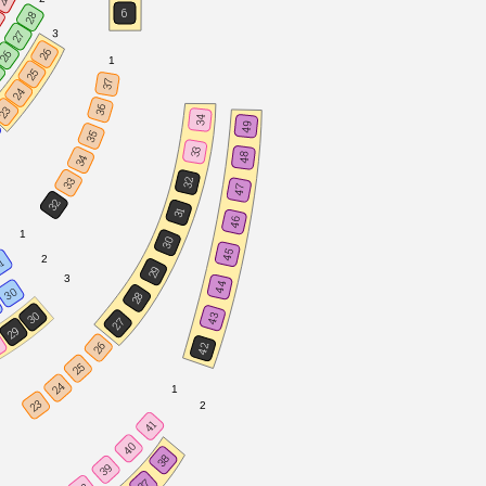
6
28
5
3
27
26
26
1
5
25
37
24
36
23
34
49
35
33
48
34
33
32
47
32
31
46
1
30
45
2
1
29
3
44
30
28
30
43
27
29
8
26
42
25
24
1
23
2
41
40
38
39
37