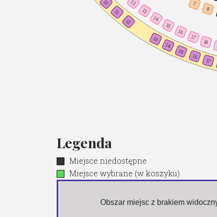
10
12
7
8
13
11
14
12
15
16
17
13
18
14
15
16
17
Legenda
Miejsce niedostępne
Miejsce wybrane (w koszyku)
 Obszar miejsc z brakiem widocz