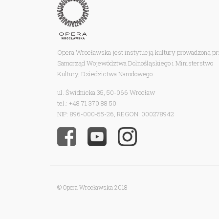
Opera Wrocławska jest instytucją kultury prowadzoną p
Samorząd Województwa Dolnośląskiego i Ministerstwo
Kultury, Dziedzictwa Narodowego.
ul. Świdnicka 35, 50-066 Wrocław
tel.: +48 71 370 88 50
NIP: 896-000-55-26, REGON: 000278942
© Opera Wrocławska 2018