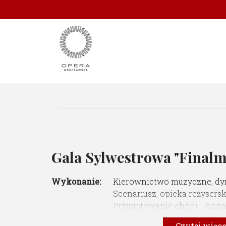
Gala Sylwestrowa "Finalm
Wykonanie:
Kierownictwo muzyczne, dyr
Scenariusz, opieka reżysers
Przygotowanie chóru - Ann
Autor plakatu - Piotr Olejarz
Czytaj więc