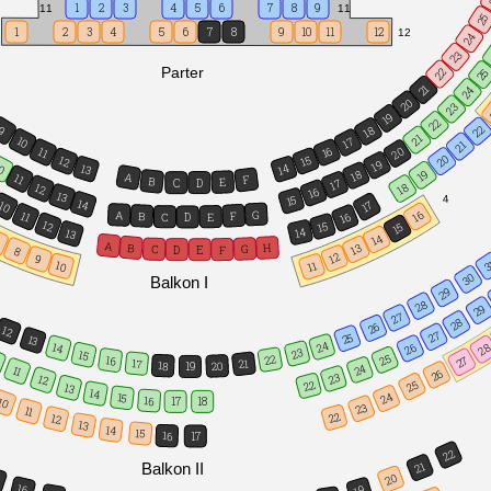
1
2
3
4
5
6
7
8
9
11
11
2
1
2
3
4
5
6
7
8
9
10
11
12
12
24
23
Parter
22
2
21
24
20
23
19
22
22
18
9
21
10
17
21
16
11
20
20
15
12
19
0
14
13
19
18
A
11
F
B
E
D
C
17
18
12
16
13
4
15
14
10
17
G
A
16
11
F
B
16
E
C
D
12
15
15
14
13
14
7
A
B
H
13
G
C
F
D
E
8
12
9
3
10
11
30
Balkon I
29
28
29
27
28
26
12
27
25
13
24
26
14
2
23
15
25
22
16
27
17
21
18
20
19
24
11
26
23
12
22
25
13
14
24
15
16
10
17
18
23
11
22
12
13
14
15
16
17
22
21
Balkon II
20
5
16
19