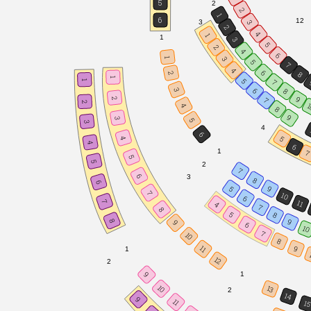
5
2
2
1
6
12
3
3
2
4
1
1
3
5
2
4
6
3
1
5
7
4
6
8
2
1
5
7
1
6
3
8
9
2
7
2
1
4
8
9
3
5
3
4
6
5
4
4
6
1
5
5
2
7
6
3
8
6
9
5
7
10
6
7
11
4
7
8
5
8
8
9
9
6
10
7
10
8
9
11
1
12
2
9
1
10
13
2
14
9
11
1