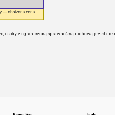
ny — obniżona cena
o, osoby z ograniczoną sprawnością ruchową przed dok
Repertuar
Teatr