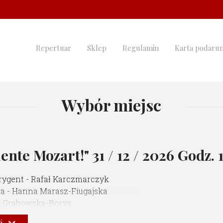
Repertuar
Sklep
Regulamin
Karta podaru
Wybór miejsc
ente Mozart!"
31 / 12 / 2026 Godz. 
ygent - Rafał Karczmarczyk
ka - Hanna Marasz-Fiugajska
a Grabowska-Borys
ej