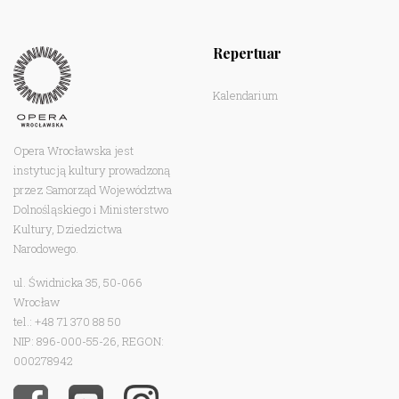
Repertuar
Kalendarium
Opera Wrocławska jest
instytucją kultury prowadzoną
przez Samorząd Województwa
Dolnośląskiego i Ministerstwo
Kultury, Dziedzictwa
Narodowego.
ul. Świdnicka 35, 50-066
Wrocław
tel.: +48 71 370 88 50
NIP: 896-000-55-26, REGON:
000278942