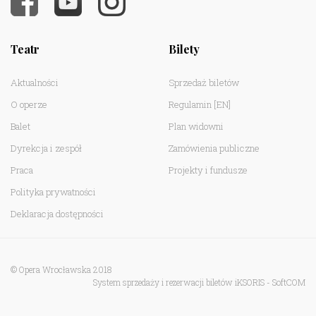
Teatr
Bilety
Aktualności
Sprzedaż biletów
O operze
Regulamin
[EN]
Balet
Plan widowni
Dyrekcja i zespół
Zamówienia publiczne
Praca
Projekty i fundusze
Polityka prywatności
Deklaracja dostępności
© Opera Wrocławska 2018
System sprzedaży i rezerwacji biletów iKSORIS
-
SoftCOM