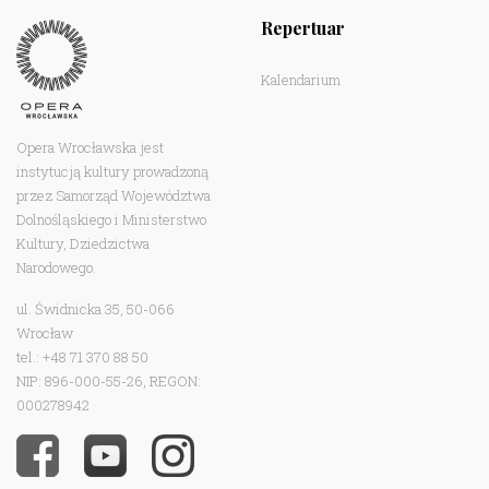
Repertuar
Kalendarium
Opera Wrocławska jest
instytucją kultury prowadzoną
przez Samorząd Województwa
Dolnośląskiego i Ministerstwo
Kultury, Dziedzictwa
Narodowego.
ul. Świdnicka 35, 50-066
Wrocław
tel.: +48 71 370 88 50
NIP: 896-000-55-26, REGON:
000278942