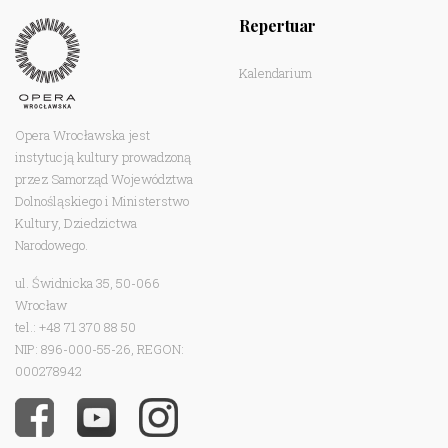
Repertuar
Kalendarium
Opera Wrocławska jest
instytucją kultury prowadzoną
przez Samorząd Województwa
Dolnośląskiego i Ministerstwo
Kultury, Dziedzictwa
Narodowego.
ul. Świdnicka 35, 50-066
Wrocław
tel.: +48 71 370 88 50
NIP: 896-000-55-26, REGON:
000278942