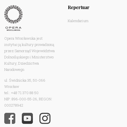
Repertuar
Kalendarium
Opera Wrocławska jest
instytucją kultury prowadzoną
przez Samorząd Województwa
Dolnośląskiego i Ministerstwo
Kultury, Dziedzictwa
Narodowego.
ul. Świdnicka 35, 50-066
Wrocław
tel.: +48 71 370 88 50
NIP: 896-000-55-26, REGON:
000278942