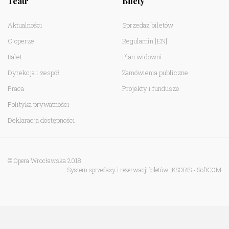
Teatr
Bilety
Aktualności
Sprzedaż biletów
O operze
Regulamin
[EN]
Balet
Plan widowni
Dyrekcja i zespół
Zamówienia publiczne
Praca
Projekty i fundusze
Polityka prywatności
Deklaracja dostępności
© Opera Wrocławska 2018
System sprzedaży i rezerwacji biletów iKSORIS
-
SoftCOM