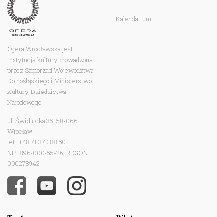
Kalendarium
Opera Wrocławska jest
instytucją kultury prowadzoną
przez Samorząd Województwa
Dolnośląskiego i Ministerstwo
Kultury, Dziedzictwa
Narodowego.
ul. Świdnicka 35, 50-066
Wrocław
tel.: +48 71 370 88 50
NIP: 896-000-55-26, REGON:
000278942