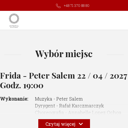
+48 71 370 88 80
Wybór miejsc
Frida - Peter Salem
22 / 04 / 2027
Godz. 19:00
Wykonanie:
Muzyka - Peter Salem
Dyrygent - Rafał Karczmarczyk
Choreografia - Annabelle Lopez Ochoa
Dramaturgia - Nancy Meckler
Czytaj więcej
Reżyseria świateł - Christopher Ash