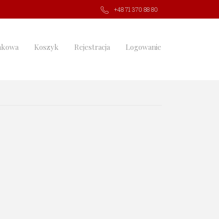
+48 71 370 88 80
nkowa
Koszyk
Rejestracja
Logowanie