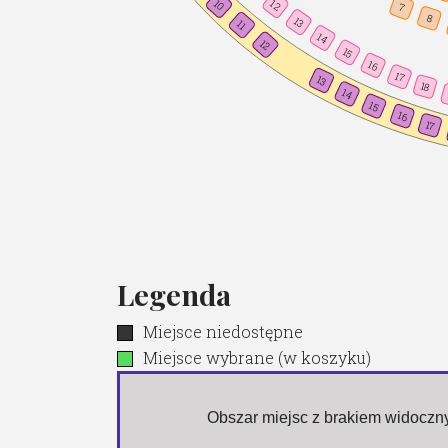
10
12
7
8
13
11
14
12
15
16
17
13
18
14
15
16
17
Legenda
Miejsce niedostępne
Miejsce wybrane (w koszyku)
 Obszar miejsc z brakiem widocz