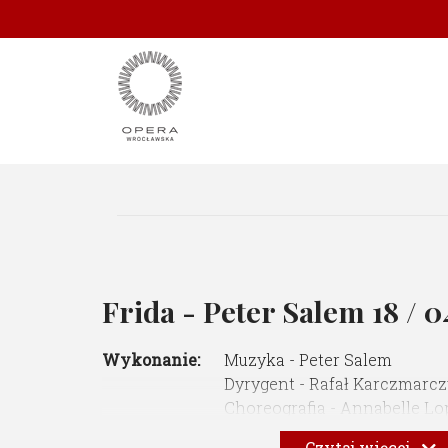
Frida - Peter Salem
18 / 
Wykonanie:
Muzyka - Peter Salem
Dyrygent - Rafał Karczmarc
Choreografia - Annabelle L
Dramaturgia - Nancy Meckle
Czytaj więcej