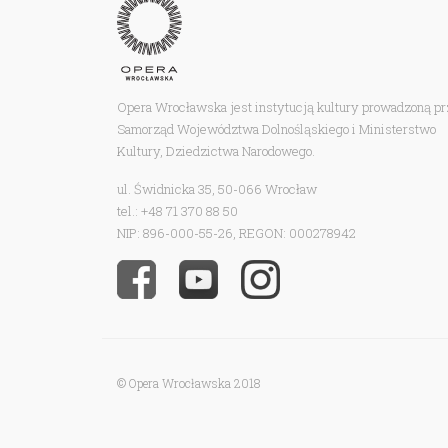
Opera Wrocławska jest instytucją kultury prowadzoną p
Samorząd Województwa Dolnośląskiego i Ministerstwo
Kultury, Dziedzictwa Narodowego.
ul. Świdnicka 35, 50-066 Wrocław
tel.: +48 71 370 88 50
NIP: 896-000-55-26, REGON: 000278942
© Opera Wrocławska 2018