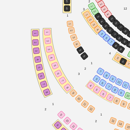
5
2
2
1
6
12
3
3
2
4
1
1
3
5
2
4
6
3
1
5
7
4
6
8
2
1
5
7
1
6
3
8
9
2
7
2
1
4
8
9
3
5
3
4
6
5
4
4
6
1
5
5
2
7
6
3
8
6
9
5
7
10
6
7
11
4
7
8
5
8
8
9
9
6
10
7
10
8
9
11
1
12
2
9
1
10
13
2
14
9
11
1