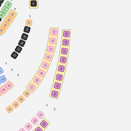
6
28
5
3
27
26
26
1
5
25
37
24
36
23
34
49
35
33
48
34
33
32
47
32
31
46
1
30
45
2
1
29
3
44
30
28
30
43
27
29
8
26
42
25
24
1
23
2
41
40
38
39
37