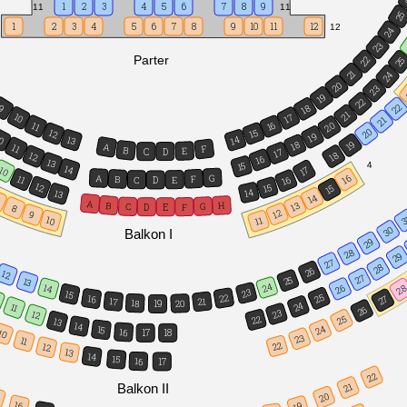
1
2
3
4
5
6
7
8
9
11
11
2
1
2
3
4
5
6
7
8
9
10
11
12
12
24
23
Parter
22
2
21
24
20
23
19
22
22
18
9
21
10
17
21
16
11
20
20
15
12
19
0
14
13
19
18
A
11
F
B
E
D
C
17
18
12
16
13
4
15
14
10
17
G
A
16
11
F
B
16
E
C
D
12
15
15
14
13
14
7
A
B
H
13
G
C
F
D
E
8
12
9
3
10
11
30
Balkon I
29
28
29
27
28
26
12
27
25
13
24
26
14
2
23
15
25
22
16
27
17
21
18
20
19
24
11
26
23
12
22
25
13
14
24
15
16
10
17
18
23
11
22
12
13
14
15
16
17
22
21
Balkon II
20
5
16
19