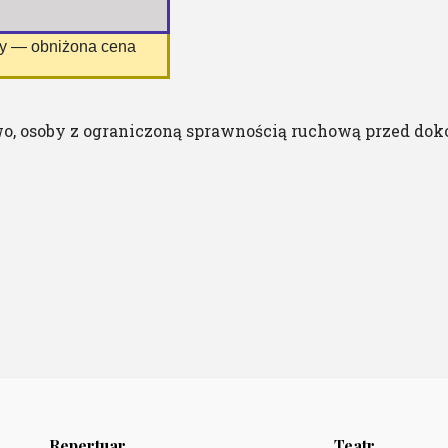
ny — obniżona cena
o, osoby z ograniczoną sprawnością ruchową przed dok
Repertuar
Teatr