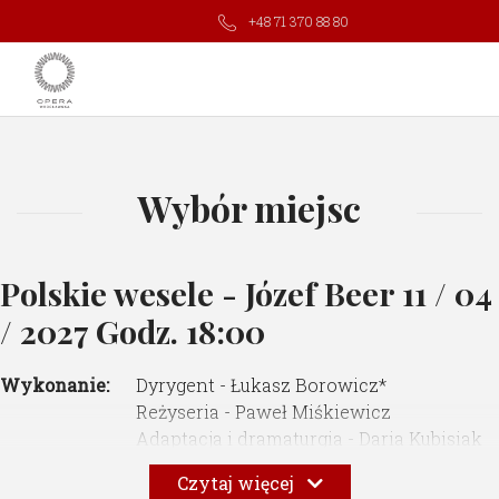
+48 71 370 88 80
Wybór miejsc
Polskie wesele - Józef Beer
11 / 04
/ 2027 Godz. 18:00
Wykonanie:
Dyrygent - Łukasz Borowicz*
Reżyseria - Paweł Miśkiewicz
Adaptacja i dramaturgia - Daria Kubisiak
Choreografia i ruch sceniczny - Maćko
Czytaj więcej
Prusak