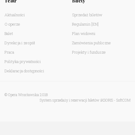
Teatr
Bilety
Aktualności
Sprzedaż biletów
O operze
Regulamin
[EN]
Balet
Plan widowni
Dyrekcja i zespół
Zamówienia publiczne
Praca
Projekty i fundusze
Polityka prywatności
Deklaracja dostępności
© Opera Wrocławska 2018
System sprzedaży i rezerwacji biletów iKSORIS
-
SoftCOM