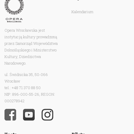
Kalendarium
Opera Wrocławska jest
instytucją kultury prowadzoną
przez Samorząd Województwa
Dolnośląskiego i Ministerstwo
Kultury, Dziedzictwa
Narodowego.
ul. Świdnicka 35, 50-066
Wrocław
tel.: +48 71 370 88 50
NIP: 896-000-55-26, REGON:
000278942