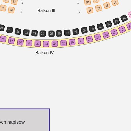
17
18
14
1
1
13
9
12
Balkon III
10
11
2
2
34
33
32
3
31
19
30
32
20
29
21
28
31
22
27
23
26
24
25
30
29
18
28
19
27
20
26
21
25
22
24
23
Balkon IV
nych napisów