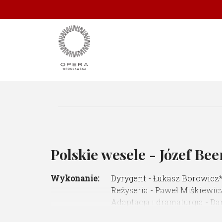
Polskie wesele - Józef Be
Wykonanie:
Dyrygent - Łukasz Borowicz
Reżyseria - Paweł Miśkiewic
Adaptacja i dramaturgia - Da
Choreografia i ruch scenicz