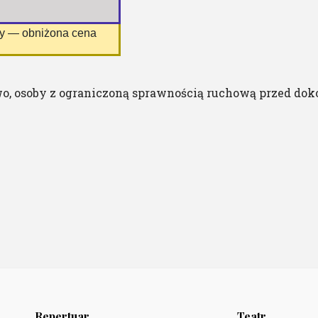
ny — obniżona cena
o, osoby z ograniczoną sprawnością ruchową przed dok
Repertuar
Teatr