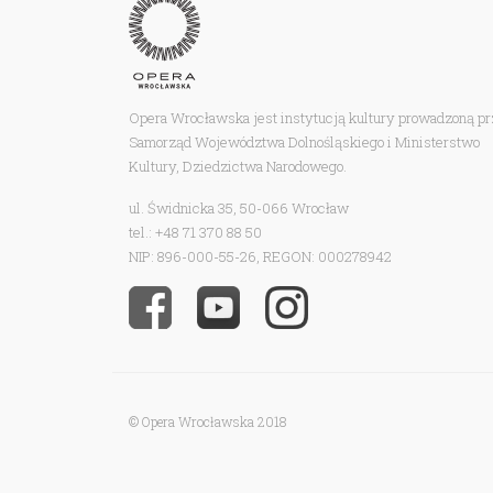
Opera Wrocławska jest instytucją kultury prowadzoną p
Samorząd Województwa Dolnośląskiego i Ministerstwo
Kultury, Dziedzictwa Narodowego.
ul. Świdnicka 35, 50-066 Wrocław
tel.: +48 71 370 88 50
NIP: 896-000-55-26, REGON: 000278942
© Opera Wrocławska 2018