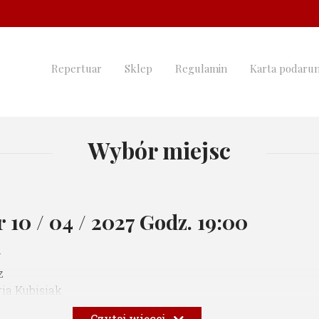
Repertuar
Sklep
Regulamin
Karta podaru
Wybór miejsc
er
10 / 04 / 2027 Godz. 19:00
*
z
ria Kubisiak
ny - Maćko Prusak
Czytaj więcej