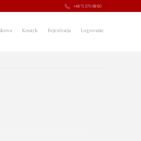
+48 71 370 88 80
nkowa
Koszyk
Rejestracja
Logowanie