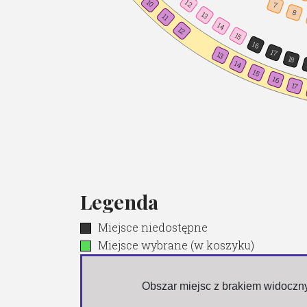
10
12
7
8
13
11
14
12
15
16
17
13
18
14
15
16
17
Legenda
Miejsce niedostępne
Miejsce wybrane (w koszyku)
 Obszar miejsc z brakiem widocz