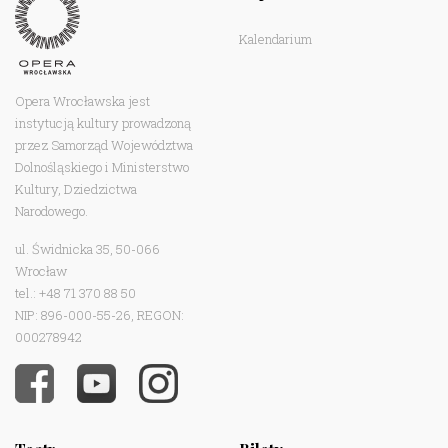
Kalendarium
Opera Wrocławska jest
instytucją kultury prowadzoną
przez Samorząd Województwa
Dolnośląskiego i Ministerstwo
Kultury, Dziedzictwa
Narodowego.
ul. Świdnicka 35, 50-066
Wrocław
tel.: +48 71 370 88 50
NIP: 896-000-55-26, REGON:
000278942