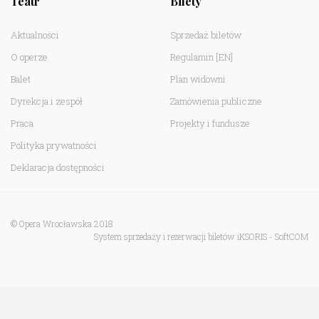
Teatr
Bilety
Aktualności
Sprzedaż biletów
O operze
Regulamin
[EN]
Balet
Plan widowni
Dyrekcja i zespół
Zamówienia publiczne
Praca
Projekty i fundusze
Polityka prywatności
Deklaracja dostępności
© Opera Wrocławska 2018
System sprzedaży i rezerwacji biletów iKSORIS
-
SoftCOM