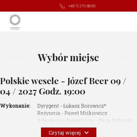
+48 71 370 88 80
Wybór miejsc
Polskie wesele - Józef Beer
09 /
04 / 2027 Godz. 19:00
Wykonanie:
Dyrygent - Łukasz Borowicz*
Reżyseria - Paweł Miśkiewicz
Adaptacja i dramaturgia - Daria Kubisiak
Choreografia i ruch sceniczny - Maćko
Czytaj więcej
Prusak