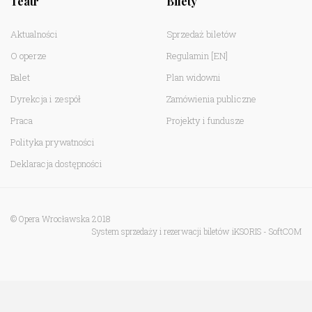
Teatr
Bilety
Aktualności
Sprzedaż biletów
O operze
Regulamin
[EN]
Balet
Plan widowni
Dyrekcja i zespół
Zamówienia publiczne
Praca
Projekty i fundusze
Polityka prywatności
Deklaracja dostępności
© Opera Wrocławska 2018
System sprzedaży i rezerwacji biletów iKSORIS
-
SoftCOM