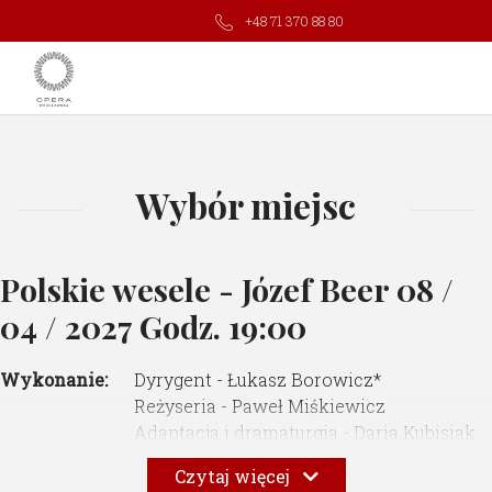
+48 71 370 88 80
Wybór miejsc
Polskie wesele - Józef Beer
08 /
04 / 2027 Godz. 19:00
Wykonanie:
Dyrygent - Łukasz Borowicz*
Reżyseria - Paweł Miśkiewicz
Adaptacja i dramaturgia - Daria Kubisiak
Choreografia i ruch sceniczny - Maćko
Czytaj więcej
Prusak