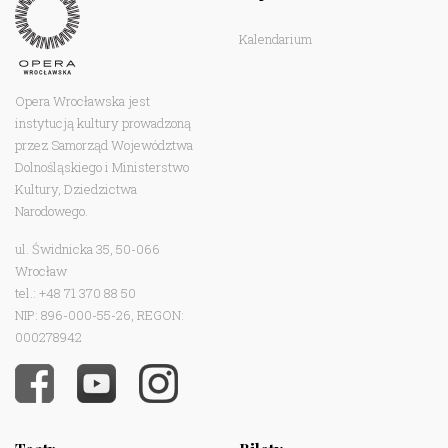
Kalendarium
Opera Wrocławska jest
instytucją kultury prowadzoną
przez Samorząd Województwa
Dolnośląskiego i Ministerstwo
Kultury, Dziedzictwa
Narodowego.
ul. Świdnicka 35, 50-066
Wrocław
tel.: +48 71 370 88 50
NIP: 896-000-55-26, REGON:
000278942