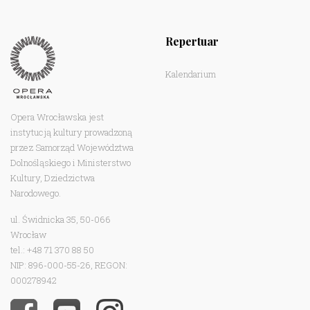
Repertuar
Kalendarium
Opera Wrocławska jest
instytucją kultury prowadzoną
przez Samorząd Województwa
Dolnośląskiego i Ministerstwo
Kultury, Dziedzictwa
Narodowego.
ul. Świdnicka 35, 50-066
Wrocław
tel.: +48 71 370 88 50
NIP: 896-000-55-26, REGON:
000278942