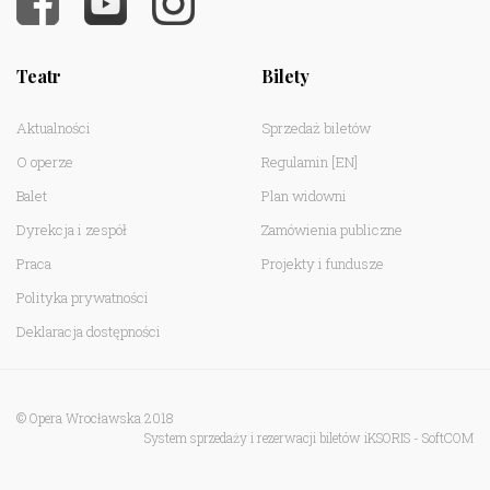
Teatr
Bilety
Aktualności
Sprzedaż biletów
O operze
Regulamin
[EN]
Balet
Plan widowni
Dyrekcja i zespół
Zamówienia publiczne
Praca
Projekty i fundusze
Polityka prywatności
Deklaracja dostępności
© Opera Wrocławska 2018
System sprzedaży i rezerwacji biletów iKSORIS
-
SoftCOM