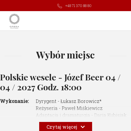
+48 71 370 88 80
Wybór miejsc
Polskie wesele - Józef Beer
04 /
04 / 2027 Godz. 18:00
Wykonanie:
Dyrygent - Łukasz Borowicz*
Reżyseria - Paweł Miśkiewicz
Adaptacja i dramaturgia - Daria Kubisiak
Choreografia i ruch sceniczny - Maćko
Czytaj więcej
Prusak