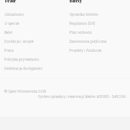
Teatr
Bilety
Aktualności
Sprzedaż biletów
O operze
Regulamin
[EN]
Balet
Plan widowni
Dyrekcja i zespół
Zamówienia publiczne
Praca
Projekty i fundusze
Polityka prywatności
Deklaracja dostępności
© Opera Wrocławska 2018
System sprzedaży i rezerwacji biletów iKSORIS
-
SoftCOM