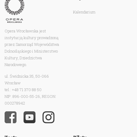
Kalendarium
Opera Wrocławska jest
instytucją kultury prowadzoną
przez Samorząd Województwa
Dolnośląskiego i Ministerstwo
Kultury, Dziedzictwa
Narodowego.
ul. Świdnicka 35, 50-066
Wrocław
tel.: +48 71 370 88 50
NIP: 896-000-55-26, REGON:
000278942