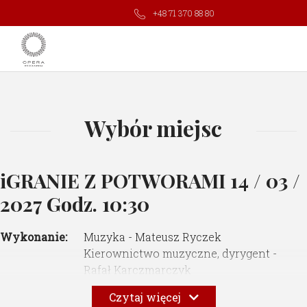
+48 71 370 88 80
Wybór miejsc
iGRANIE Z POTWORAMI
14 / 03 /
2027 Godz. 10:30
Wykonanie:
Muzyka - Mateusz Ryczek
Kierownictwo muzyczne, dyrygent -
Rafał Karczmarczyk
Libretto - Justyna Skoczek
Czytaj więcej
Reżyseria - Marta Streker