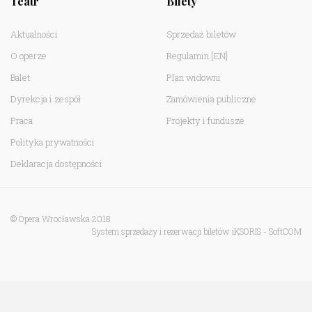
Teatr
Bilety
Aktualności
Sprzedaż biletów
O operze
Regulamin
[EN]
Balet
Plan widowni
Dyrekcja i zespół
Zamówienia publiczne
Praca
Projekty i fundusze
Polityka prywatności
Deklaracja dostępności
© Opera Wrocławska 2018
System sprzedaży i rezerwacji biletów iKSORIS
-
SoftCOM