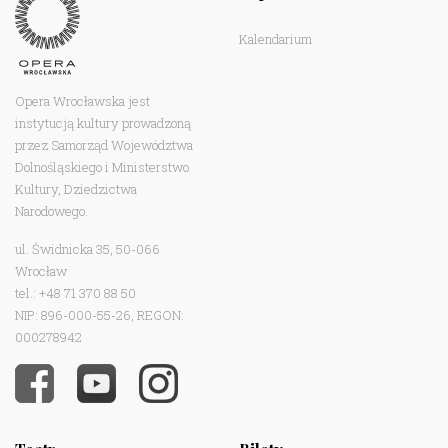
Kalendarium
Opera Wrocławska jest
instytucją kultury prowadzoną
przez Samorząd Województwa
Dolnośląskiego i Ministerstwo
Kultury, Dziedzictwa
Narodowego.
ul. Świdnicka 35, 50-066
Wrocław
tel.: +48 71 370 88 50
NIP: 896-000-55-26, REGON:
000278942