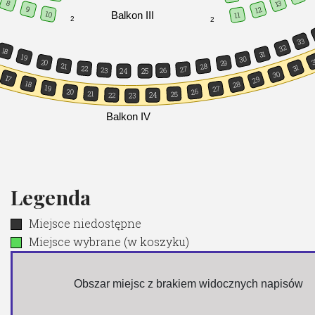
13
8
9
12
Balkon III
10
11
2
2
33
32
18
31
19
30
3
20
29
21
28
31
22
27
23
26
24
25
30
17
29
18
28
19
27
20
26
21
25
22
24
23
Balkon IV
Legenda
Miejsce niedostępne
Miejsce wybrane (w koszyku)
 Obszar miejsc z brakiem widocznych napisów