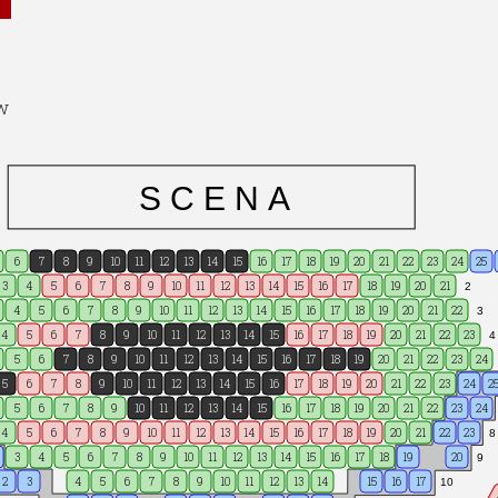
rolak
arolina Jacewicz
yczko
a Szopa-Kimso
w
ecki
*
S C E N A
ński*/Nazarii Kachala*
kowski
6
7
8
9
10
11
12
13
14
15
16
17
18
19
20
21
22
23
24
25
ka
3
4
5
6
7
8
9
10
11
12
13
14
15
16
17
18
19
20
21
2
ka
4
5
6
7
8
9
10
11
12
13
14
15
16
17
18
19
20
21
22
3
alski
4
5
6
7
8
9
10
11
12
13
14
15
16
17
18
19
20
21
22
23
4
szczyńska
5
6
7
8
9
10
11
12
13
14
15
16
17
18
19
20
21
22
23
24
Rudnicki
5
6
7
8
9
10
11
12
13
14
15
16
17
18
19
20
21
22
23
24
2
5
6
7
8
9
10
11
12
13
14
15
16
17
18
19
20
21
22
23
24
4
5
6
7
8
9
10
11
12
13
14
15
16
17
18
19
20
21
22
23
8
3
4
5
6
7
8
9
10
11
12
13
14
15
16
17
18
19
20
9
2
3
4
5
6
7
8
9
10
11
12
13
14
15
16
17
10
wonik