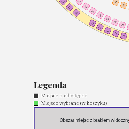
10
12
7
8
13
11
14
12
15
16
17
13
18
14
15
16
17
Legenda
Miejsce niedostępne
Miejsce wybrane (w koszyku)
 Obszar miejsc z brakiem widocz