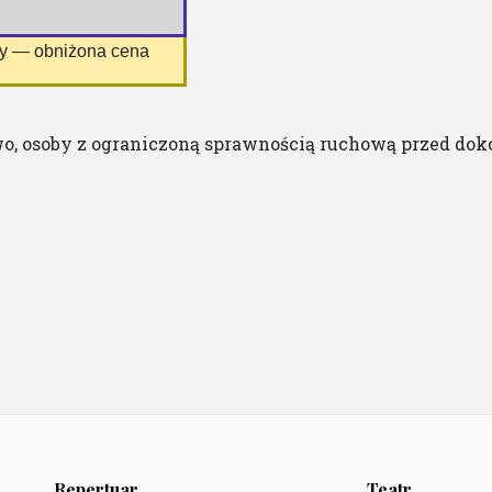
ny — obniżona cena
o, osoby z ograniczoną sprawnością ruchową przed dok
Repertuar
Teatr