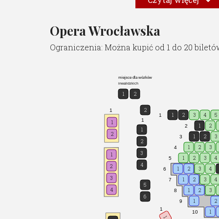
Reżyseria świateł - Dawid Ka
Projekcie multimedialne - K
Opera Wrocławska
Asystent reżysera - Agata D
Asystent choreografa - Ann
Ograniczenia: Można kupić od 1 do 20 biletó
Autor plakatu - Michał Znani
Obsada:
Rigoletto - Stanislav Kuflyuk
miejsce dla wózków
Książe Mantui - Rafał Bartmi
inwalidzkich
1
2
Gilda - Maria Rozynek
Sparafucile - Sebastian Rut
2
1
1
2
3
4
5
1
Maddalena - Barbara Bagińs
1
1
1
2
2
1
Giovanna - Dorota Dutkows
2
1
2
3
3
2
hrabia Ceprano - Jakub Mich
1
2
3
4
3
hrabina Ceprano - Eliza Kru
1
1
2
3
4
5
4
hrabia Monterone - Tomasz 
2
1
2
3
4
6
Marullo - Łukasz Rosiak
3
1
2
3
4
7
5
Borsa - Paweł Żak
4
1
2
3
8
6
Paź - Nicola Jamrozik
1
2
9
1
1
10
córka Monterone - Paula Dz
1