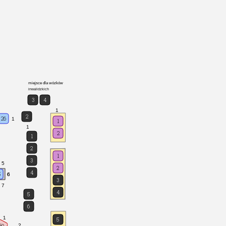
miejsce dla wózków
inwalidzkich
3
4
1
2
26
1
1
1
2
1
2
1
3
5
2
4
5
6
6
3
7
4
5
6
1
5
26
2