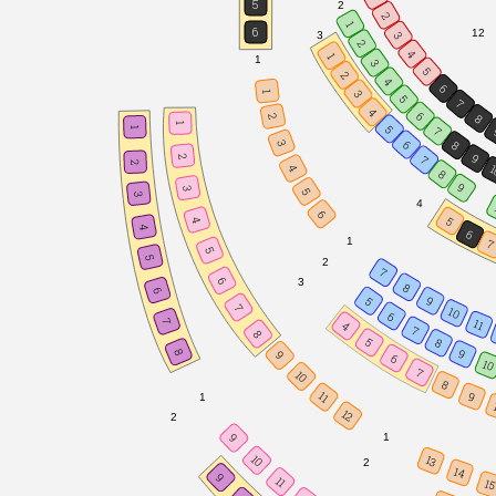
5
2
2
1
6
12
3
3
Chór Opery Wrocławskiej
2
4
1
1
3
Orkiestra Opery Wrocławski
5
2
4
6
3
1
5
7
4
6
8
2
1
5
7
1
6
3
8
9
2
7
2
1
4
8
9
3
5
3
4
6
5
4
4
6
1
5
5
2
7
6
3
8
6
9
5
7
10
6
7
11
4
7
8
5
8
8
9
9
6
10
7
10
8
9
11
1
12
2
9
1
10
13
2
14
9
11
1