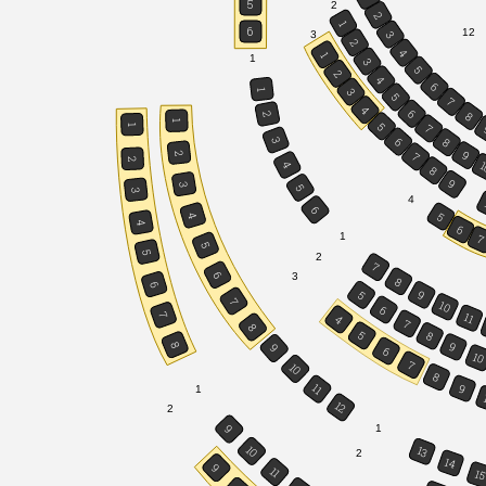
5
2
2
1
6
12
3
3
2
4
1
1
3
5
2
4
6
3
1
5
7
4
6
8
2
1
5
7
1
6
3
8
9
2
7
2
1
4
8
9
3
5
3
4
6
5
4
4
6
1
5
5
2
7
6
3
8
6
9
5
7
10
6
7
11
4
7
8
5
8
8
9
9
6
10
7
10
8
9
11
1
12
2
9
1
10
13
2
14
9
11
1