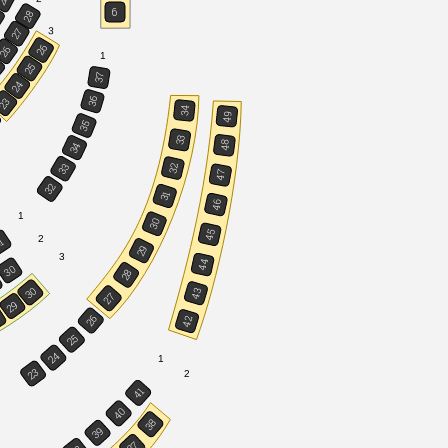
6
28
5
3
27
26
26
1
5
25
37
24
36
23
34
49
35
33
48
34
33
32
47
32
31
46
1
30
45
2
1
29
3
44
30
28
30
43
27
29
8
26
42
25
24
1
23
2
41
40
38
39
37