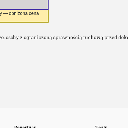
ny — obniżona cena
o, osoby z ograniczoną sprawnością ruchową przed dok
Repertuar
Teatr