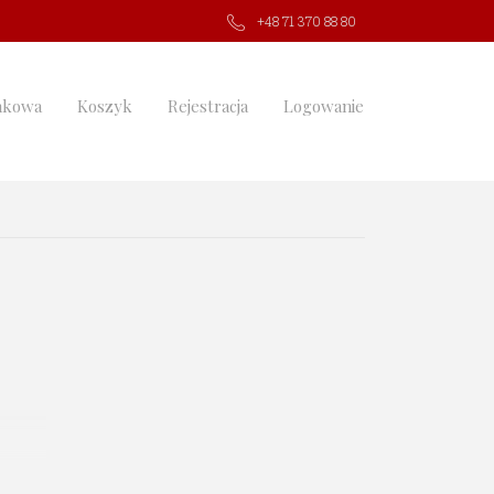
+48 71 370 88 80
nkowa
Koszyk
Rejestracja
Logowanie