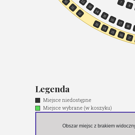
10
12
7
8
13
11
14
12
15
16
17
13
18
14
15
16
17
Legenda
Miejsce niedostępne
Miejsce wybrane (w koszyku)
 Obszar miejsc z brakiem widocz