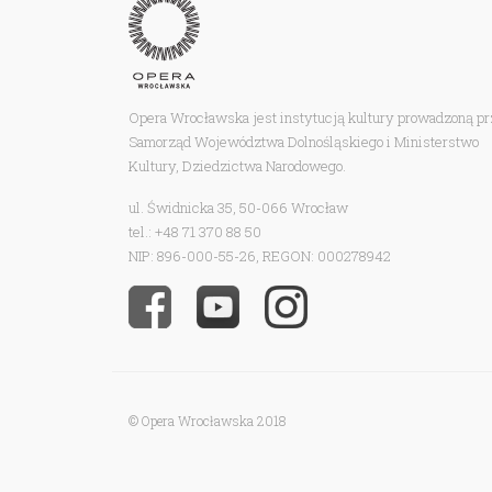
Opera Wrocławska jest instytucją kultury prowadzoną p
Samorząd Województwa Dolnośląskiego i Ministerstwo
Kultury, Dziedzictwa Narodowego.
ul. Świdnicka 35, 50-066 Wrocław
tel.: +48 71 370 88 50
NIP: 896-000-55-26, REGON: 000278942
© Opera Wrocławska 2018