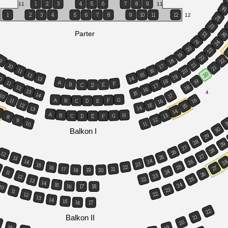
1
2
3
4
5
6
7
8
9
11
11
2
1
2
3
4
5
6
7
8
9
10
11
12
12
24
23
Parter
22
2
21
24
20
23
19
22
22
18
9
21
10
17
21
16
11
20
20
15
12
19
0
14
13
19
18
A
11
F
B
E
D
C
17
18
12
16
13
4
15
14
10
17
G
A
16
11
F
B
16
E
C
D
12
15
15
14
13
14
7
A
B
H
13
G
C
F
D
E
8
12
9
3
10
11
30
Balkon I
29
28
29
27
28
26
12
27
25
13
24
26
14
2
23
15
25
22
16
27
17
21
18
20
19
24
11
26
23
12
22
25
13
14
24
15
16
10
17
18
23
11
22
12
13
14
15
16
17
22
21
Balkon II
20
5
16
19