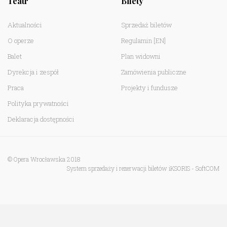
Teatr
Bilety
Aktualności
Sprzedaż biletów
O operze
Regulamin
[EN]
Balet
Plan widowni
Dyrekcja i zespół
Zamówienia publiczne
Praca
Projekty i fundusze
Polityka prywatności
Deklaracja dostępności
© Opera Wrocławska 2018
System sprzedaży i rezerwacji biletów iKSORIS
-
SoftCOM