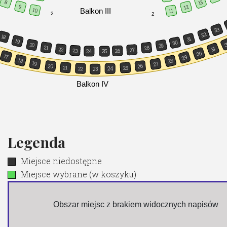
13
8
9
12
Balkon III
10
11
2
2
33
32
18
31
19
30
3
20
29
21
28
31
22
27
23
26
24
25
30
17
29
18
28
19
27
20
26
21
25
22
24
23
Balkon IV
Legenda
Miejsce niedostępne
Miejsce wybrane (w koszyku)
 Obszar miejsc z brakiem widocznych napisów