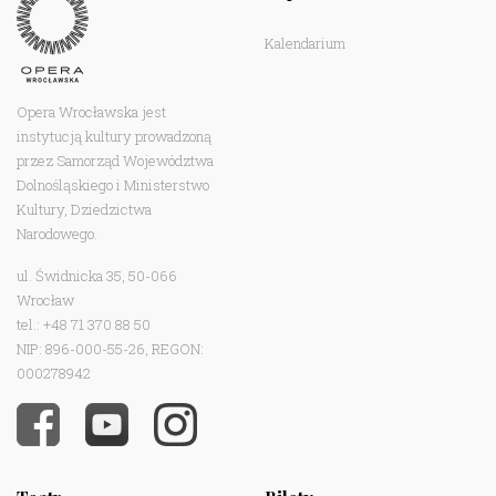
Kalendarium
Opera Wrocławska jest
instytucją kultury prowadzoną
przez Samorząd Województwa
Dolnośląskiego i Ministerstwo
Kultury, Dziedzictwa
Narodowego.
ul. Świdnicka 35, 50-066
Wrocław
tel.: +48 71 370 88 50
NIP: 896-000-55-26, REGON:
000278942