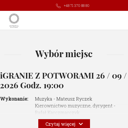
+48 71 370 88 80
Wybór miejsc
iGRANIE Z POTWORAMI
26 / 09 /
2026 Godz. 19:00
Wykonanie:
Muzyka - Mateusz Ryczek
Kierownictwo muzyczne, dyrygent -
Rafał Karczmarczyk
Libretto - Justyna Skoczek
Czytaj więcej
Reżyseria - Marta Streker