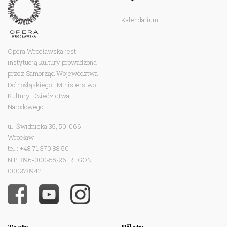
Kalendarium
Opera Wrocławska jest
instytucją kultury prowadzoną
przez Samorząd Województwa
Dolnośląskiego i Ministerstwo
Kultury, Dziedzictwa
Narodowego.
ul. Świdnicka 35, 50-066
Wrocław
tel.: +48 71 370 88 50
NIP: 896-000-55-26, REGON:
000278942