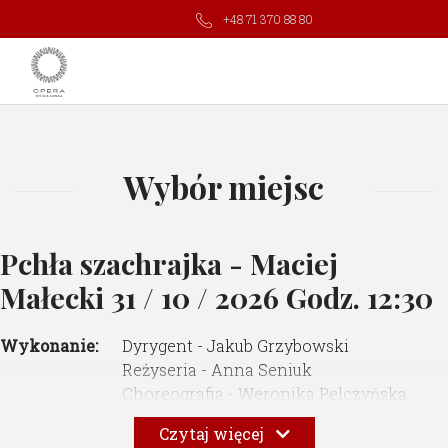
+48 71 370 88 80
Wybór miejsc
Pchła szachrajka - Maciej
Małecki
31 / 10 / 2026 Godz. 12:30
Wykonanie:
Dyrygent - Jakub Grzybowski
Reżyseria - Anna Seniuk
Choreografia - Weronika Pelczyńska
Scenografia i kostiumy - Anna Sekuła
Czytaj więcej
Reżyseria świateł - Katarzyna Łuszczyk