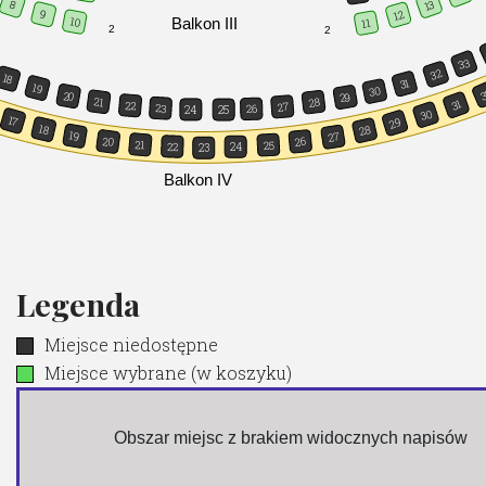
13
8
9
12
Balkon III
10
11
2
2
33
32
18
31
19
30
3
20
29
21
28
31
22
27
23
26
24
25
30
17
29
18
28
19
27
20
26
21
25
22
24
23
Balkon IV
Legenda
Miejsce niedostępne
Miejsce wybrane (w koszyku)
 Obszar miejsc z brakiem widocznych napisów