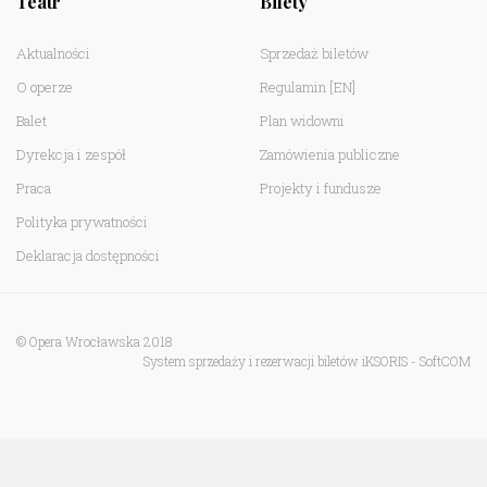
Teatr
Bilety
Aktualności
Sprzedaż biletów
O operze
Regulamin
[EN]
Balet
Plan widowni
Dyrekcja i zespół
Zamówienia publiczne
Praca
Projekty i fundusze
Polityka prywatności
Deklaracja dostępności
© Opera Wrocławska 2018
System sprzedaży i rezerwacji biletów iKSORIS
-
SoftCOM