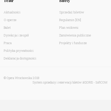
Teatr
Bilety
Aktualności
Sprzedaż biletów
O operze
Regulamin
[EN]
Balet
Plan widowni
Dyrekcja i zespół
Zamówienia publiczne
Praca
Projekty i fundusze
Polityka prywatności
Deklaracja dostępności
© Opera Wrocławska 2018
System sprzedaży i rezerwacji biletów iKSORIS
-
SoftCOM