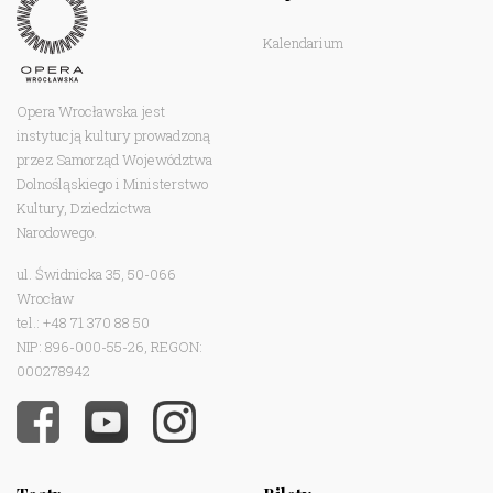
Kalendarium
Opera Wrocławska jest
instytucją kultury prowadzoną
przez Samorząd Województwa
Dolnośląskiego i Ministerstwo
Kultury, Dziedzictwa
Narodowego.
ul. Świdnicka 35, 50-066
Wrocław
tel.: +48 71 370 88 50
NIP: 896-000-55-26, REGON:
000278942