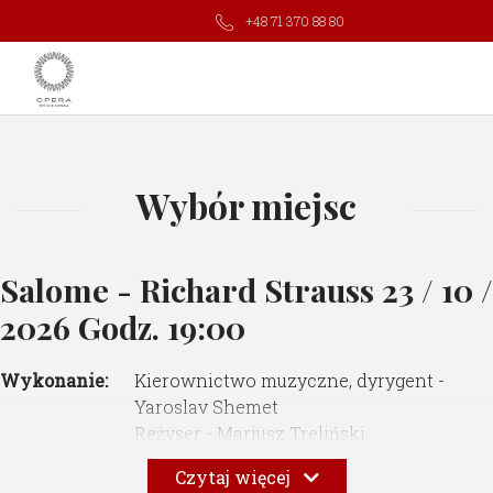
+48 71 370 88 80
Wybór miejsc
Salome - Richard Strauss
23 / 10 /
2026 Godz. 19:00
Wykonanie:
Kierownictwo muzyczne, dyrygent -
Yaroslav Shemet
Reżyser - Mariusz Treliński
Scenografia - Boris Kudlicka
Czytaj więcej
Choreografia - Tomasz Wygoda