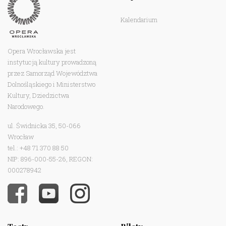
Kalendarium
Opera Wrocławska jest
instytucją kultury prowadzoną
przez Samorząd Województwa
Dolnośląskiego i Ministerstwo
Kultury, Dziedzictwa
Narodowego.
ul. Świdnicka 35, 50-066
Wrocław
tel.: +48 71 370 88 50
NIP: 896-000-55-26, REGON:
000278942