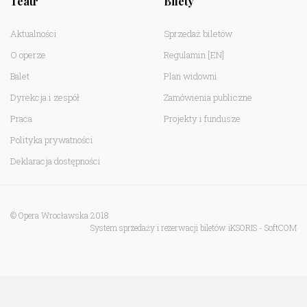
Teatr
Bilety
Aktualności
Sprzedaż biletów
O operze
Regulamin
[EN]
Balet
Plan widowni
Dyrekcja i zespół
Zamówienia publiczne
Praca
Projekty i fundusze
Polityka prywatności
Deklaracja dostępności
© Opera Wrocławska 2018
System sprzedaży i rezerwacji biletów iKSORIS
-
SoftCOM