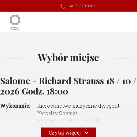
+48 71 370 88 80
Wybór miejsc
Salome - Richard Strauss
18 / 10 /
2026 Godz. 18:00
Wykonanie:
Kierownictwo muzyczne dyrygent -
Yaroslav Shemet
Reżyser - Mariusz Treliński
Scenografia - Boris Kudlicka
Czytaj więcej
Choreografia - Tomasz Wygoda