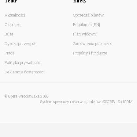
Teatr
Bilety
Aktualności
Sprzedaż biletów
O operze
Regulamin
[EN]
Balet
Plan widowni
Dyrekcja i zespół
Zamówienia publiczne
Praca
Projekty i fundusze
Polityka prywatności
Deklaracja dostępności
© Opera Wrocławska 2018
System sprzedaży i rezerwacji biletów iKSORIS
-
SoftCOM