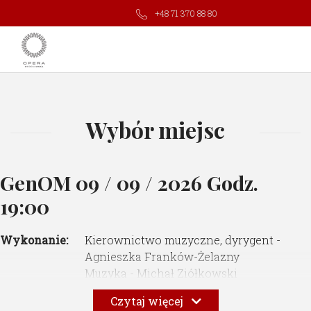
+48 71 370 88 80
Wybór miejsc
GenOM
09 / 09 / 2026 Godz.
19:00
Wykonanie:
Kierownictwo muzyczne, dyrygent -
Agnieszka Franków-Żelazny
Muzyka - Michał Ziółkowski
Libretto - Justyna Miguła-Damasiewicz
Czytaj więcej
Reżyseria - Max Nowak