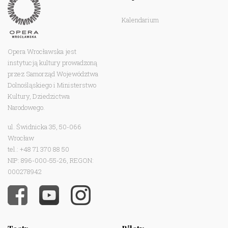
Kalendarium
Opera Wrocławska jest
instytucją kultury prowadzoną
przez Samorząd Województwa
Dolnośląskiego i Ministerstwo
Kultury, Dziedzictwa
Narodowego.
ul. Świdnicka 35, 50-066
Wrocław
tel.: +48 71 370 88 50
NIP: 896-000-55-26, REGON:
000278942