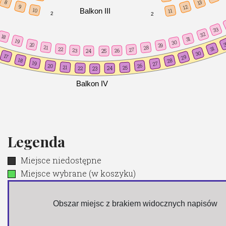
13
8
9
12
Balkon III
10
11
2
2
33
32
18
31
19
30
3
20
29
21
28
31
22
27
23
26
24
25
30
17
29
18
28
19
27
20
26
21
25
22
24
23
Balkon IV
Legenda
Miejsce niedostępne
Miejsce wybrane (w koszyku)
 Obszar miejsc z brakiem widocznych napisów