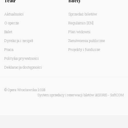
Teatr
Bilety
Aktualności
Sprzedaż biletów
O operze
Regulamin
[EN]
Balet
Plan widowni
Dyrekcja i zespół
Zamówienia publiczne
Praca
Projekty i fundusze
Polityka prywatności
Deklaracja dostępności
© Opera Wrocławska 2018
System sprzedaży i rezerwacji biletów iKSORIS
-
SoftCOM