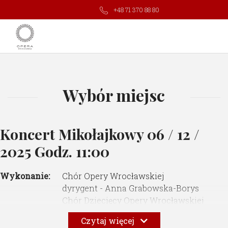
+48 71 370 88 80
Wybór miejsc
Koncert Mikołajkowy
06 / 12 /
2025 Godz. 11:00
Wykonanie:
Chór Opery Wrocławskiej
dyrygent - Anna Grabowska-Borys
Chór Dziecięcy Opery Wrocławskiej
dyrygent - Liliana Jędrzejczak
Czytaj więcej
solo / narrator / Mikołaj - Dominik