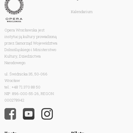
Kalendarium
Opera Wrocławska jest
instytucją kultury prowadzoną
przez Samorząd Województwa
Dolnośląskiego i Ministerstwo
Kultury, Dziedzictwa
Narodowego.
ul. Świdnicka 35, 50-066
Wrocław
tel.: +48 71 370 88 50
NIP: 896-000-55-26, REGON:
000278942