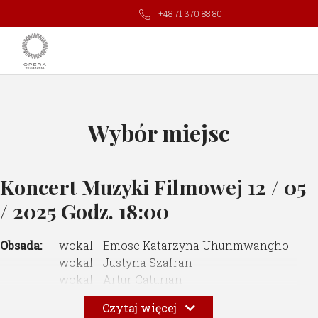
+48 71 370 88 80
Wybór miejsc
Koncert Muzyki Filmowej
12 / 05
/ 2025 Godz. 18:00
Obsada:
wokal - Emose Katarzyna Uhunmwangho
wokal - Justyna Szafran
wokal - Artur Caturian
wokal - Tomasz Leszczyński
Czytaj więcej
kontrabas - Jakub Olejnik