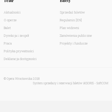
Teatr
Bilety
Aktualności
Sprzedaż biletów
O operze
Regulamin
[EN]
Balet
Plan widowni
Dyrekcja i zespół
Zamówienia publiczne
Praca
Projekty i fundusze
Polityka prywatności
Deklaracja dostępności
© Opera Wrocławska 2018
System sprzedaży i rezerwacji biletów iKSORIS
-
SoftCOM