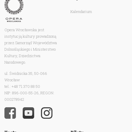
Kalendarium
Opera Wrocławska jest
instytucją kultury prowadzoną
przez Samorząd Województwa
Dolnośląskiego i Ministerstwo
Kultury, Dziedzictwa
Narodowego.
ul. Świdnicka 35, 50-066
Wrocław
tel.: +48 71 370 88 50
NIP: 896-000-55-26, REGON:
000278942