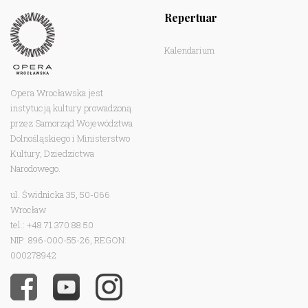
Repertuar
Kalendarium
Opera Wrocławska jest
instytucją kultury prowadzoną
przez Samorząd Województwa
Dolnośląskiego i Ministerstwo
Kultury, Dziedzictwa
Narodowego.
ul. Świdnicka 35, 50-066
Wrocław
tel.: +48 71 370 88 50
NIP: 896-000-55-26, REGON:
000278942