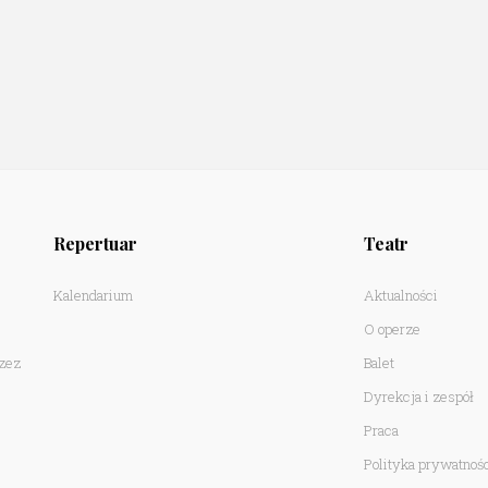
Repertuar
Teatr
Kalendarium
Aktualności
O operze
rzez
Balet
Dyrekcja i zespół
Praca
Polityka prywatnoś