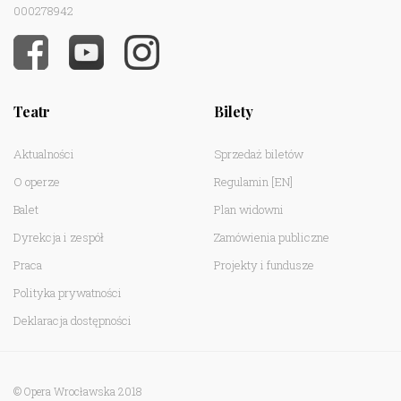
000278942
Teatr
Bilety
Aktualności
Sprzedaż biletów
O operze
Regulamin
[EN]
Balet
Plan widowni
Dyrekcja i zespół
Zamówienia publiczne
Praca
Projekty i fundusze
Polityka prywatności
Deklaracja dostępności
© Opera Wrocławska 2018