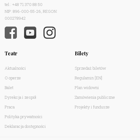
tel.: +48 71 370 88 50
NIP: 896-000-55-26, REGON:
000278942
Teatr
Bilety
Aktualności
Sprzedaż biletów
O operze
Regulamin
[EN]
Balet
Plan widowni
Dyrekcja i zespół
Zamówienia publiczne
Praca
Projekty i fundusze
Polityka prywatności
Deklaracja dostępności