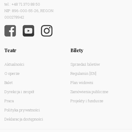
tel.: +48 71 370 88 50
NIP: 896-000-55-26, REGON:
000278942
Teatr
Bilety
Aktualności
Sprzedaż biletów
O operze
Regulamin
[EN]
Balet
Plan widowni
Dyrekcja i zespół
Zamówienia publiczne
Praca
Projekty i fundusze
Polityka prywatności
Deklaracja dostępności