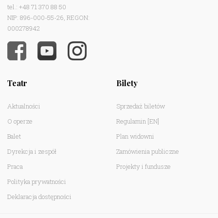
tel.: +48 71 370 88 50
NIP: 896-000-55-26, REGON:
000278942
Teatr
Bilety
Aktualności
Sprzedaż biletów
O operze
Regulamin
[EN]
Balet
Plan widowni
Dyrekcja i zespół
Zamówienia publiczne
Praca
Projekty i fundusze
Polityka prywatności
Deklaracja dostępności