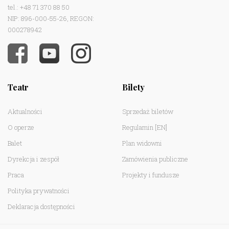
tel.: +48 71 370 88 50
NIP: 896-000-55-26, REGON:
000278942
Teatr
Bilety
Aktualności
Sprzedaż biletów
O operze
Regulamin
[EN]
Balet
Plan widowni
Dyrekcja i zespół
Zamówienia publiczne
Praca
Projekty i fundusze
Polityka prywatności
Deklaracja dostępności