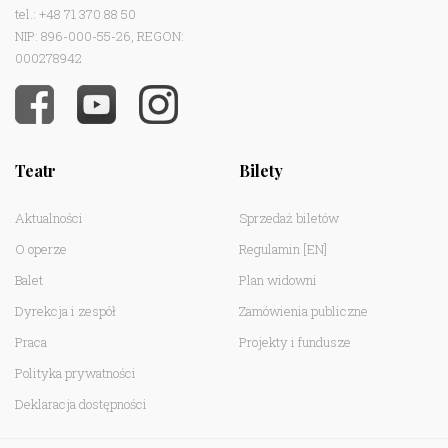
tel.: +48 71 370 88 50
NIP: 896-000-55-26, REGON:
000278942
Teatr
Bilety
Aktualności
Sprzedaż biletów
O operze
Regulamin
[EN]
Balet
Plan widowni
Dyrekcja i zespół
Zamówienia publiczne
Praca
Projekty i fundusze
Polityka prywatności
Deklaracja dostępności