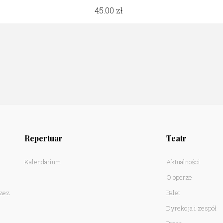
45.00
Repertuar
Teatr
Kalendarium
Aktualności
O operze
rzez
Balet
Dyrekcja i zespół