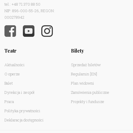
tel.: +48 71 370 88 50
NIP: 896-000-55-26, REGON:
000278942
Teatr
Bilety
Aktualności
Sprzedaż biletów
O operze
Regulamin
[EN]
Balet
Plan widowni
Dyrekcja i zespół
Zamówienia publiczne
Praca
Projekty i fundusze
Polityka prywatności
Deklaracja dostępności