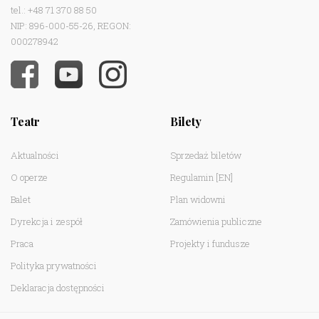
tel.: +48 71 370 88 50
NIP: 896-000-55-26, REGON:
000278942
Teatr
Bilety
Aktualności
Sprzedaż biletów
O operze
Regulamin
[EN]
Balet
Plan widowni
Dyrekcja i zespół
Zamówienia publiczne
Praca
Projekty i fundusze
Polityka prywatności
Deklaracja dostępności