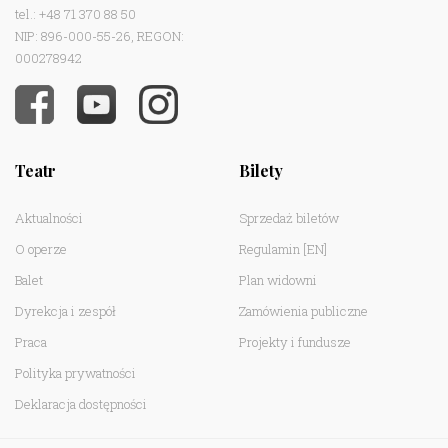
tel.: +48 71 370 88 50
NIP: 896-000-55-26, REGON:
000278942
Teatr
Bilety
Aktualności
Sprzedaż biletów
O operze
Regulamin
[EN]
Balet
Plan widowni
Dyrekcja i zespół
Zamówienia publiczne
Praca
Projekty i fundusze
Polityka prywatności
Deklaracja dostępności