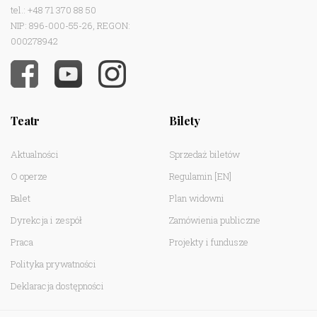
tel.: +48 71 370 88 50
NIP: 896-000-55-26, REGON:
000278942
Teatr
Bilety
Aktualności
Sprzedaż biletów
O operze
Regulamin
[EN]
Balet
Plan widowni
Dyrekcja i zespół
Zamówienia publiczne
Praca
Projekty i fundusze
Polityka prywatności
Deklaracja dostępności